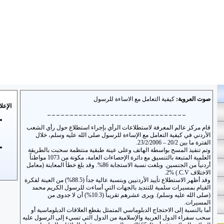
صوت العروبة:
كيفية التعامل مع الاساءة للرسول
الإعلا
_ _ _ _ _ _ _ _ _ _ _ _ _ _ _ _ _ _ _ _ _ _ _ _ _ _ _ _ _ _ _
قام مركز عالم المعرفة لاستطلاعات الرأي بإجراء استطلاع حول رأي الشعب
الأردني في كيفية التعامل مع الإساءة للرسول صلى الله عليه وسلم، خلال
الفترة ما بين 20/2 – 23/2/2006.
وتم تنفيذ المسح بواسطة الهاتف وعلى عينة طبقية منتظمة سحبت بالطريقة
العلمية المتبعة بالتنسيق مع دائرة الإحصاءات العامة، مكونة من 1073 مواطناً
أردنياً من الجنسين. وبلغت نسبة الاستجابة 86%. وقد بلغ خطأ المعاينة (معامل
الاختلاف C.V.) 2%.
وقد أظهر الاستطلاع تأييد الأردنيين وبنسبة عالية جداً (88.5%) من العينة لفكرة
القيام بمسيرات سلمية للتنديد بالجهات التي أساءت للرسول الكريم محمد
(صلى الله عليه وسلم). ويرى عشرهم تقريباً (10.3%) أن لا جدوى من
المسيرات.
أما بالنسبة إلى الاحتجاج الدبلوماسي المتمثل بقطع العلاقات الدبلوماسية أو
سحب سفراء الدول العربية والإسلامية من الدول التي تسيء إلى الرسول عليه