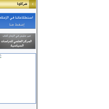
شركا
ؤ
نا