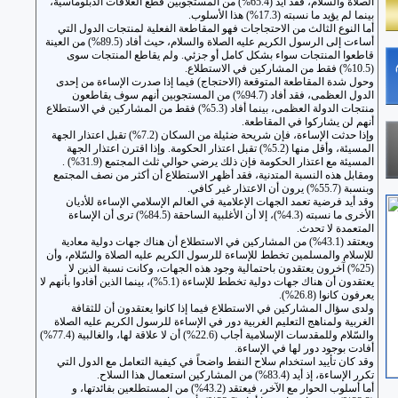
الصلاة والسلام، فقد أيد (65.4%) من المستجوبين قطع العلاقات الدبلوماسية،
بينما لم يؤيد ما نسبته (17.3%) هذا الأسلوب.
أما النوع الثالث من الاحتجاجات فهو المقاطعة الفعلية لمنتجات الدول التي
أساءت إلى الرسول الكريم عليه الصلاة والسلام، حيث أفاد (89.5%) من العينة
قاطعوا المنتجات سواء بشكل كامل أو جزئي. ولم يقاطع المنتجات سوى
(10.5%) فقط من المشاركين في الاستطلاع.
وحول شدة المقاطعة المتوقعة (الاحتجاج) فيما إذا صدرت الإساءة من إحدى
الدول العظمى، فقد أفاد (94.7%) من المستجوبين أنهم سوف يقاطعون
منتجات الدولة العظمى، بينما أفاد (5.3%) فقط من المشاركين في الاستطلاع
أنهم لن يشاركوا في المقاطعة.
وإذا حدثت الإساءة، فإن شريحة ضئيلة من السكان (7.2%) تقبل اعتذار الجهة
المسيئة، وأقل منها (5.2%) تقبل اعتذار الحكومة. وإذا اقترن اعتذار الجهة
المسيئة مع اعتذار الحكومة فإن ذلك يرضي حوالي ثلث المجتمع (31.9%) .
ومقابل هذه النسبة المتدنية، فقد أظهر الاستطلاع أن أكثر من نصف المجتمع
وبنسبة (55.7%) يرون أن الاعتذار غير كافي.
وقد أيد فرضية تعمد الجهات الإعلامية في العالم الإسلامي الإساءة للأديان
الأخرى ما نسبته (4.3%)، إلا أن الأغلبية الساحقة (84.5%) ترى أن الإساءة
المتعمدة لا تحدث.
ويعتقد (43.1%) من المشاركين في الاستطلاع أن هناك جهات دولية معادية
للإسلام والمسلمين تخطط للإساءة للرسول الكريم عليه الصلاة والسّلام، وأن
(25%) آخرون يعتقدون باحتمالية وجود هذه الجهات، وكانت نسبة الذين لا
يعتقدون أن هناك جهات دولية تخطط للإساءة (5.1%)، بينما الذين أفادوا بأنهم لا
يعرفون كانوا (26.8%).
ولدى سؤال المشاركين في الاستطلاع فيما إذا كانوا يعتقدون أن للثقافة
الغربية ولمناهج التعليم الغربية دور في الإساءة للرسول الكريم عليه الصلاة
والسّلام وللمقدسات الإسلامية أجاب (22.6%) أن لا علاقة لها، والغالبية (77.4%)
أفادت بوجود دور لها في الإساءة.
وقد كان تأييد استخدام سلاح النفط واضحاً في كيفية التعامل مع الدول التي
تكرر الإساءة، إذ أيد (83.4%) من المشاركين استعمال هذا السلاح.
أما أسلوب الحوار مع الآخر، فيعتقد (43.2%) من المستطلعين بفائدتها، و