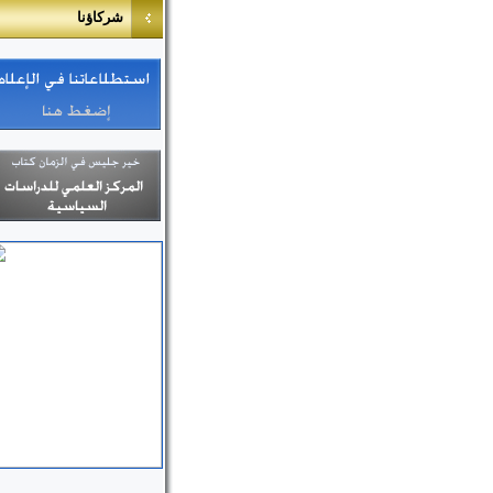
شركا
ؤ
نا